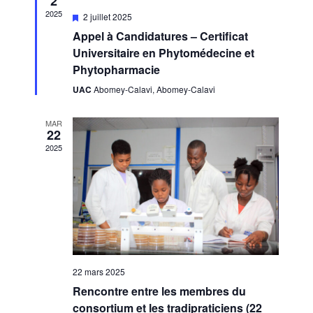
2
2025
Featured
2 juillet 2025
Appel à Candidatures – Certificat
Universitaire en Phytomédecine et
Phytopharmacie
UAC
Abomey-Calavi, Abomey-Calavi
MAR
22
2025
22 mars 2025
Rencontre entre les membres du
consortium et les tradipraticiens (22