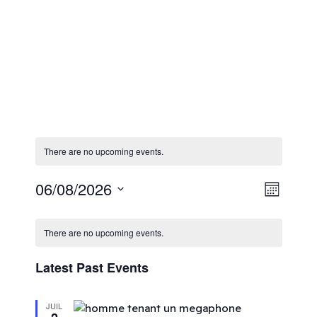
There are no upcoming events.
View
Even
06/08/2026
Month
Select
View
Navi
date.
There are no upcoming events.
Navi
Latest Past Events
JUIL