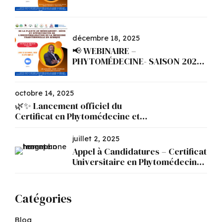
décembre 18, 2025
📢 WEBINAIRE –
PHYTOMÉDECINE- SAISON 2026
N°1
octobre 14, 2025
🌿✨ Lancement officiel du
Certificat en Phytomédecine et
Phytopharmacie ✨🌿
juillet 2, 2025
Appel à Candidatures – Certificat
Universitaire en Phytomédecine
et Phytopharmacie
Catégories
Blog