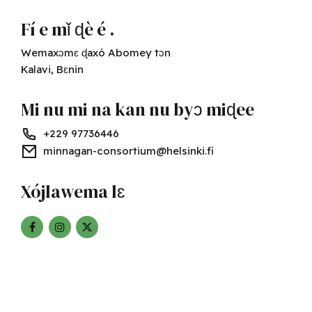
Fí e mǐ ɖè é .
Wemaxɔmɛ ɖaxó Abomey tɔn
Kalavi, Bɛnin
Mi nu mi na kan nu byɔ miɖee
+229 97736446
minnagan-consortium@helsinki.fi
Xójlawema lɛ