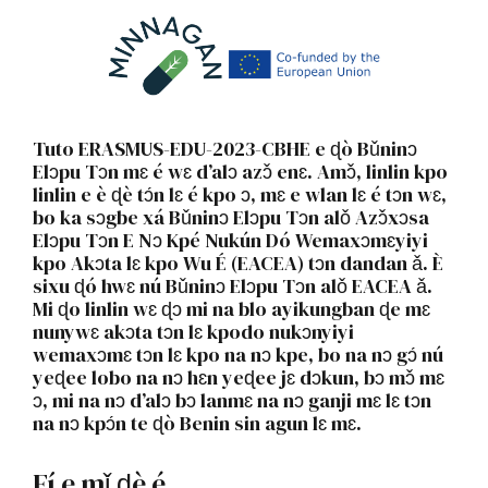
Tuto ERASMUS-EDU-2023-CBHE e ɖò Bǔninɔ
Elɔpu Tɔn mɛ é wɛ d’alɔ azɔ̌ enɛ. Amɔ̌, linlin kpo
linlin e è ɖè tɔ́n lɛ é kpo ɔ, mɛ e wlan lɛ é tɔn wɛ,
bo ka sɔgbe xá Bǔninɔ Elɔpu Tɔn alǒ Azɔ̌xɔsa
Elɔpu Tɔn E Nɔ Kpé Nukún Dó Wemaxɔmɛyiyi
kpo Akɔta lɛ kpo Wu É (EACEA) tɔn dandan ǎ. È
sixu ɖó hwɛ nú Bǔninɔ Elɔpu Tɔn alǒ EACEA ǎ.
Mi ɖo linlin wɛ ɖɔ mi na blo ayikungban ɖe mɛ
nunywɛ akɔta tɔn lɛ kpodo nukɔnyiyi
wemaxɔmɛ tɔn lɛ kpo na nɔ kpe, bo na nɔ gɔ́ nú
yeɖee lobo na nɔ hɛn yeɖee jɛ dɔkun, bɔ mɔ̌ mɛ
ɔ, mi na nɔ d’alɔ bɔ lanmɛ na nɔ ganji mɛ lɛ tɔn
na nɔ kpɔ́n te ɖò Benin sin agun lɛ mɛ.
Fí e mǐ ɖè é .