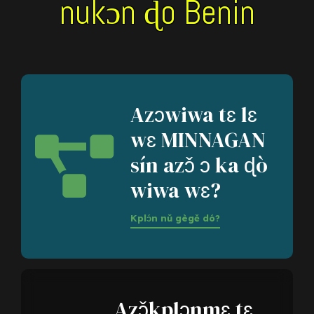
nukɔn ɖo Benin
Azɔwiwa tɛ lɛ
wɛ MINNAGAN
sín azɔ̌ ɔ ka ɖò
wiwa wɛ?
Kplɔ́n nǔ gègě dó?
Azɔ̌kplɔnmɛ tɛ