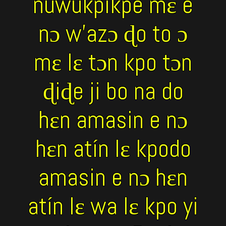
nuwukpikpe mɛ e
nɔ w’azɔ ɖo to ɔ
mɛ lɛ tɔn kpo tɔn
ɖiɖe ji bo na do
hɛn amasin e nɔ
hɛn atín lɛ kpodo
amasin e nɔ hɛn
atín lɛ wa lɛ kpo yi