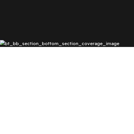
Etɛwu azɔ̌ enɛ ka nyí?
Nǔ e wu è bló azɔ̌
ɔ é