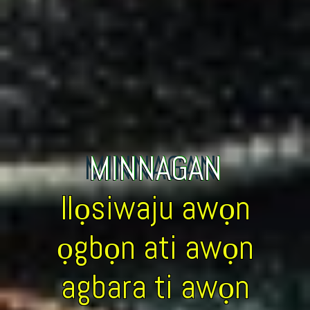
MINNAGAN
Ilọsiwaju awọn
ọgbọn ati awọn
agbara ti awọn