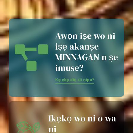
Awọn iṣe wo ni
iṣẹ akanṣe
MINNAGAN n ṣe
imuse?
Kọ ẹkọ diẹ sii nipa?
Ikẹkọ wo ni o wa
ni