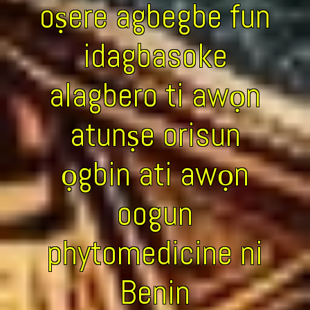
oṣere agbegbe fun
idagbasoke
alagbero ti awọn
atunṣe orisun
ọgbin ati awọn
oogun
phytomedicine ni
Benin