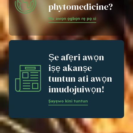
phytomedicine?
Mu awọn ọgbọn rẹ pọ si
Ṣe afẹri awọn
iṣẹ akanṣe
tuntun ati awọn
imudojuiwọn!
Ṣayẹwo kini tuntun