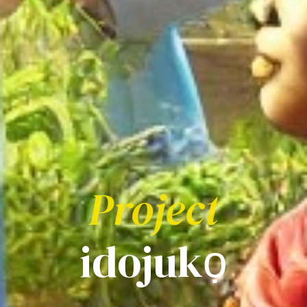
Project
idojukọ