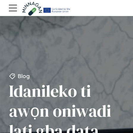
Blog
Idanileko ti
awọn oniwadi
lati gba data