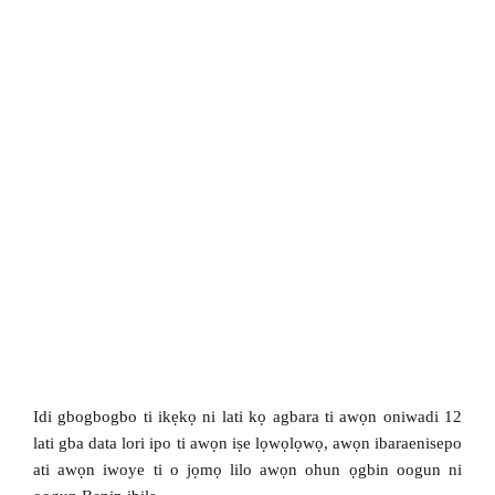
Idi gbogbogbo ti ikẹkọ ni lati kọ agbara ti awọn oniwadi 12
lati gba data lori ipo ti awọn iṣe lọwọlọwọ, awọn ibaraenisepo
ati awọn iwoye ti o jọmọ lilo awọn ohun ọgbin oogun ni