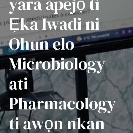
yara apejọ ti
Ẹka Iwadi ni
Ohun elo
Microbiology
ati
Pharmacology
ti awọn nkan