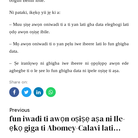
oogun Benin ibile.
Ni pataki, ikẹkọ yii jẹ ki a:
– Muu ṣiṣẹ awọn oniwadi ti a ti yan lati gba data elegbogi lati
ọdọ awọn oṣiṣẹ ibile.
– Mọ awọn oniwadi ti o yan pẹlu iwe ibeere lati lo fun gbigba
data.
– Ṣe iranlọwọ ni gbigba iwe ibeere ni ọpọlọpọ awọn ede
agbegbe ti o le ṣee lo fun gbigba data ni ipele oṣiṣẹ ti aṣa.
Share on:
Previous
fun iwadi ti awọn oṣiṣẹ aṣa ni Ile-
ẹkọ giga ti Abomey-Calavi lati
11th-15th Oṣu Kẹta 2024.