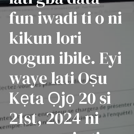
fun iwadi ti o ni
kikun lori
oogun ibile. Eyi
waye lati Oṣu
Kẹta Ọjọ 20 si
21st, 2024 ni